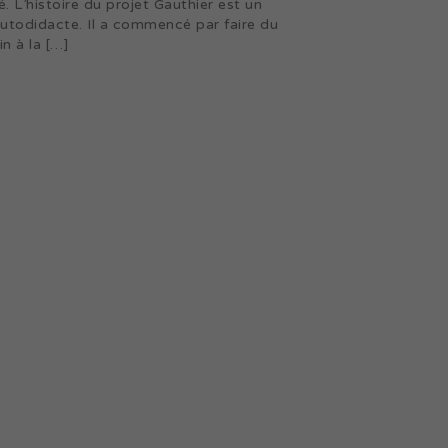
é. L’histoire du projet Gauthier est un
utodidacte. Il a commencé par faire du
in à la […]