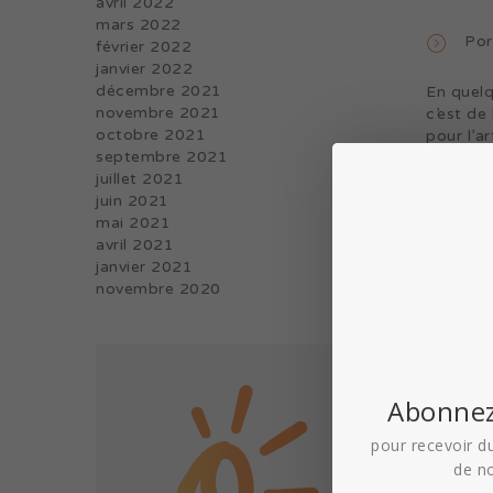
avril 2022
mars 2022
Por
février 2022
janvier 2022
décembre 2021
En quelq
novembre 2021
c’est de
octobre 2021
pour l’a
septembre 2021
Wello da
juillet 2021
Fournil d
juin 2021
humaine q
mai 2021
avril 2021
Lire la s
janvier 2021
novembre 2020
Abonnez
pour recevoir du
de n