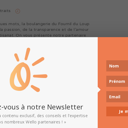
traits
ues mots, la boulangerie du Fournil du Loup
 la passion, de la transparence et de l’amour
rtisanat. On vous présente notre partenaire
ns ce nouvel article. L’histoire du projet Le
u Loup c’est l’histoire d’une boulangerie à taille
ui a débuté il y a 10 ans, de l’initiative […]
uite
-vous à notre Newsletter
Je m
 contenu exclusif, des conseils et l’expertise
os nombreux Wello partenaires ! »