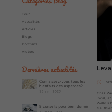
Catégories Blog
Tout
Actualités
Articles
Blogs
Portraits
Vidéos
Dernières actualités
Levai
Connaissez-vous tous les
Art
bienfaits des asperges?
13 avril 2023
Chez Wel
local, e
Wello’s 
9 conseils pour bien dormir
Gauthier