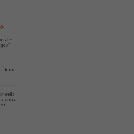
s
us les
rges?
n dormir
onseils
re entre
 et