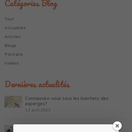
Catégories Blog
Tout
Actualités
Articles
Blogs
Portraits
Vidéos
Dernières actualités
Connaissez-vous tous les bienfaits des
asperges?
13 avril 2023
9 conseils pour bien dormir