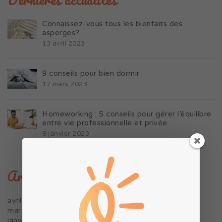
Connaissez-vous tous les bienfaits des
asperges?
13 avril 2023
9 conseils pour bien dormir
17 mars 2023
Homeworking : 5 conseils pour gérer l’équilibre
entre vie professionnelle et privée
9 janvier 2023
Archives
avril 2023
mars 2023
janvier 2023