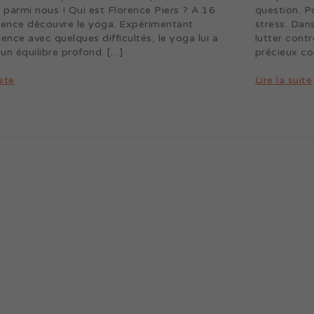
parmi nous ! Qui est Florence Piers ? A 16
question. Po
rence découvre le yoga. Expérimentant
stress. Dan
cence avec quelques difficultés, le yoga lui a
lutter contr
un équilibre profond. […]
précieux co
uite
Lire la suite