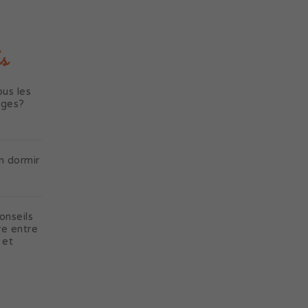
s
us les
rges?
n dormir
onseils
re entre
 et