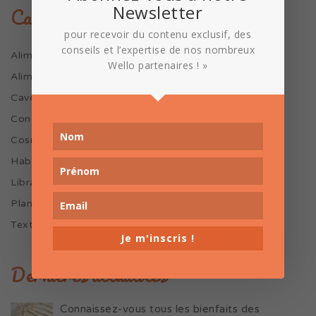
Newsletter
Catégories marques
pour recevoir du contenu exclusif, des
conseils et l’expertise de nos nombreux
Alim. particulière
Wello partenaires ! »
Alimentation Bio
Cave
Condiments
Cosmétiques et soins
Habitat
Librairies
Plantes et dérivés
Textiles et accessoires
Je m'inscris !
Dernières actualités
Connaissez-vous tous les bienfaits des