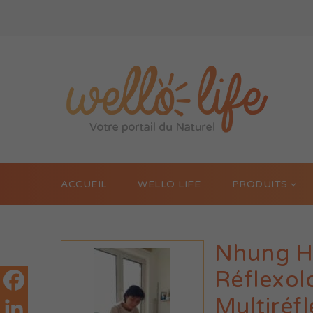
ACCUEIL
WELLO LIFE
PRODUITS
Nhung H
Réflexolo
Multiréf