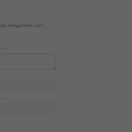
ps obligatoires sont
? *
*
*