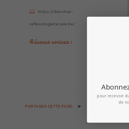
https://dienchan-
reflexologiefaciale.be/
Réseaux sociaux :
Abonnez
pour recevoir du
de n
PARTAGER CETTE PAGE: