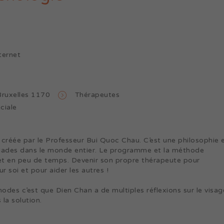
nternet
Bruxelles 1170
Thérapeutes
ciale
 créée par le Professeur Bui Quoc Chau. C’est une philosophie 
alades dans le monde entier. Le programme et la méthode
et en peu de temps. Devenir son propre thérapeute pour
 soi et pour aider les autres !
odes c’est que Dien Chan a de multiples réflexions sur le visag
 la solution.