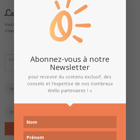
Laisser un commentaire
Votre adresse e-mail ne sera pas publiée.
Les
champs obligatoires sont indiqués avec
*
QUE SOUHAITEZ-VOUS DIRE ? *
Abonnez-vous à notre
Newsletter
pour recevoir du contenu exclusif, des
QUEL EST VOTRE NOM ? *
conseils et l’expertise de nos nombreux
Wello partenaires ! »
QUEL EST VOTRE EMAIL ? *