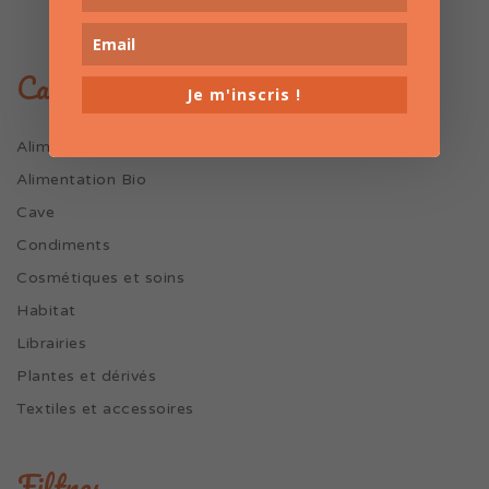
Catégories marques
Je m'inscris !
Alim. particulière
Alimentation Bio
Cave
Condiments
Cosmétiques et soins
Habitat
Librairies
Plantes et dérivés
Textiles et accessoires
Filtres