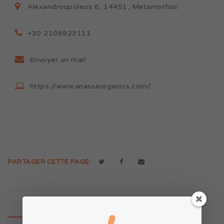
Alexandroupoleos 6, 14451, Metamorfosi
+30 2106923111
Envoyer un mail
https://www.anassaorganics.com/
PARTAGER CETTE PAGE: