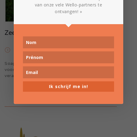
van onze vele Wello-partners te
ontvangen! »
Zeep van Bea-Uty
Product
Cosmetica en verzorging
Soap by Bea-Uty biedt zachte zepen die goed zijn
voor je huid EN voor de planeet! Een ethisch en
verantwoord alternatief.
Ik schrijf me in!
Ontdek