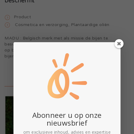
beschermt
Product
Cosmetica en verzorging
,
Plantaardige oliën
MADU : Belgisch merk met als missie de bijen te
beschermen met natuurlijke cosmeticaproducten
op basis van bestanddelen uit onze familiale
bijenkorven
Ontdek
Abonneer u op onze
nieuwsbrief
om exclusieve inhoud, advies en expertise